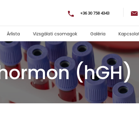
+36 30 758 4343
Árlista
Vizsgálati csomagok
Galéria
Kapcsola
 hormon (hGH)