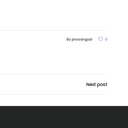
By
pirosangyal
0
Next post