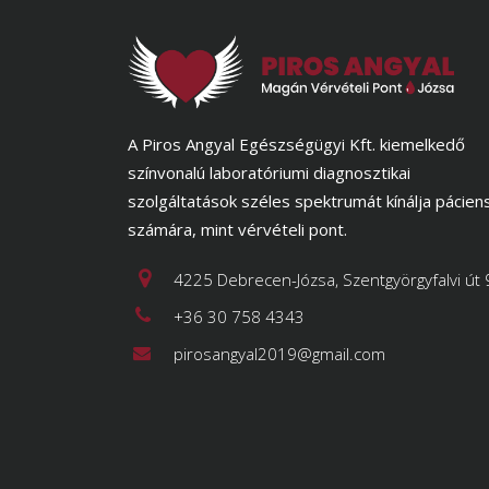
A Piros Angyal Egészségügyi Kft. kiemelkedő
színvonalú laboratóriumi diagnosztikai
szolgáltatások széles spektrumát kínálja pácien
számára, mint vérvételi pont.
4225 Debrecen-Józsa, Szentgyörgyfalvi út 
+36 30 758 4343
pirosangyal2019@gmail.com