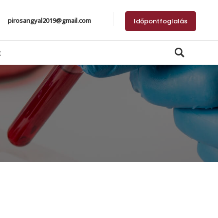
pirosangyal2019@gmail.com
Időpontfoglalás
t