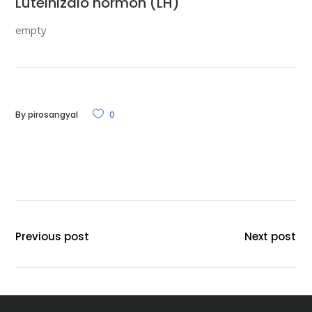
Luteinizáló hormon (LH)
empty
By
pirosangyal
0
Previous post
Next post