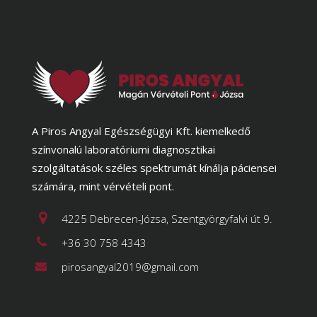
A Piros Angyal Egészségügyi Kft. kiemelkedő
színvonalú laboratóriumi diagnosztikai
szolgáltatások széles spektrumát kínálja páciensei
számára, mint vérvételi pont.
4225 Debrecen-Józsa, Szentgyörgyfalvi út 9.
+36 30 758 4343
pirosangyal2019@gmail.com