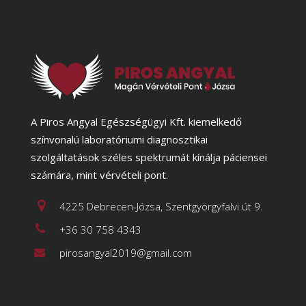
A Piros Angyal Egészségügyi Kft. kiemelkedő
színvonalú laboratóriumi diagnosztikai
szolgáltatások széles spektrumát kínálja páciensei
számára, mint vérvételi pont.
4225 Debrecen-Józsa, Szentgyörgyfalvi út 9.
+36 30 758 4343
pirosangyal2019@gmail.com