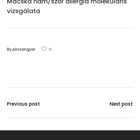
Macska hám/szőr allergia molekuláris
vizsgálata
By
pirosangyal
0
Previous post
Next post