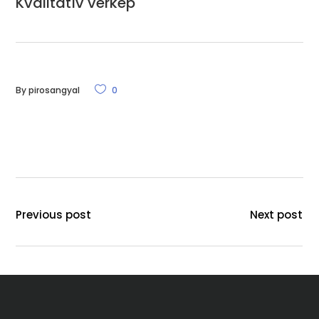
Kvalitatív vérkép
By
pirosangyal
0
Previous post
Next post