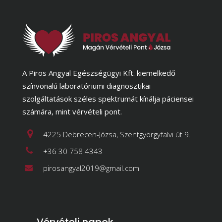
A Piros Angyal Egészségügyi Kft. kiemelkedő
színvonalú laboratóriumi diagnosztikai
szolgáltatások széles spektrumát kínálja páciensei
számára, mint vérvételi pont.
4225 Debrecen-Józsa, Szentgyörgyfalvi út 9.
+36 30 758 4343
pirosangyal2019@gmail.com