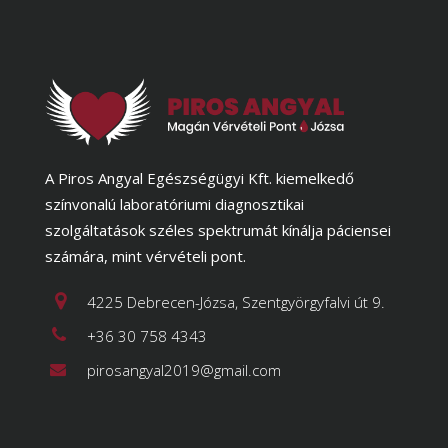
A Piros Angyal Egészségügyi Kft. kiemelkedő
színvonalú laboratóriumi diagnosztikai
szolgáltatások széles spektrumát kínálja páciensei
számára, mint vérvételi pont.
4225 Debrecen-Józsa, Szentgyörgyfalvi út 9.
+36 30 758 4343
pirosangyal2019@gmail.com