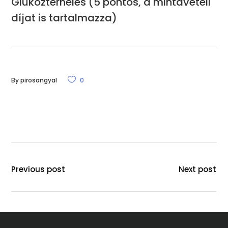
Glükózterhelés (5 pontos, a mintavételi
díjat is tartalmazza)
By
pirosangyal
0
Previous post
Next post