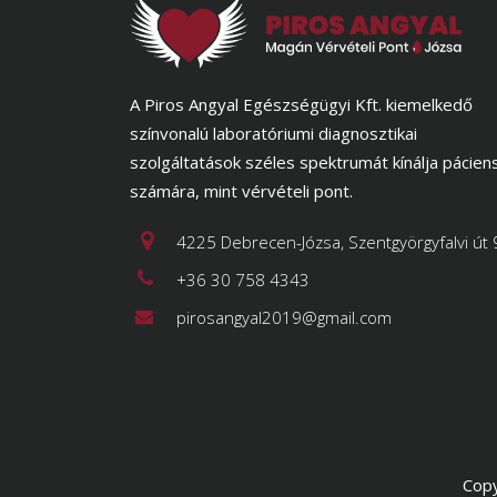
A Piros Angyal Egészségügyi Kft. kiemelkedő
színvonalú laboratóriumi diagnosztikai
szolgáltatások széles spektrumát kínálja pácien
számára, mint vérvételi pont.
4225 Debrecen-Józsa, Szentgyörgyfalvi út 
+36 30 758 4343
pirosangyal2019@gmail.com
Copy