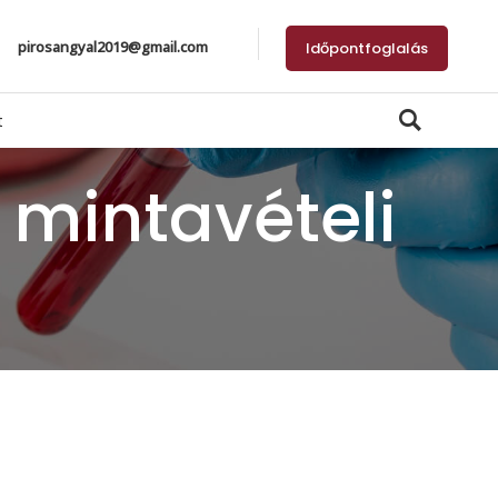
pirosangyal2019@gmail.com
Időpontfoglalás
t
 mintavételi