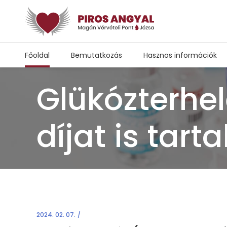
Főoldal
Bemutatkozás
Hasznos információk
Glükózterhel
díjat is tart
2024. 02. 07.