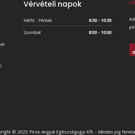
Vérvételi napok
El
Ké
Hétfő - Péntek
6:30 - 10:30
pé
Szombat
8:00 - 10:00
sei
9.
right © 2023 Piros Angyal Egészségügyi Kft. - Minden jog fennta