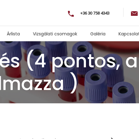
+36 30 758 4343
Árlista
Vizsgálati csomagok
Galéria
Kapcsola
és (4 pontos, a
almazza )