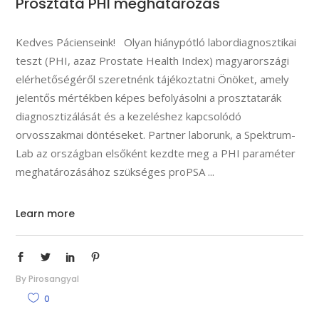
Prosztata PHI meghatározás
Kedves Pácienseink! Olyan hiánypótló labordiagnosztikai
teszt (PHI, azaz Prostate Health Index) magyarországi
elérhetőségéről szeretnénk tájékoztatni Önöket, amely
jelentős mértékben képes befolyásolni a prosztatarák
diagnosztizálását és a kezeléshez kapcsolódó
orvosszakmai döntéseket. Partner laborunk, a Spektrum-
Lab az országban elsőként kezdte meg a PHI paraméter
meghatározásához szükséges proPSA
Learn more
By
Pirosangyal
0