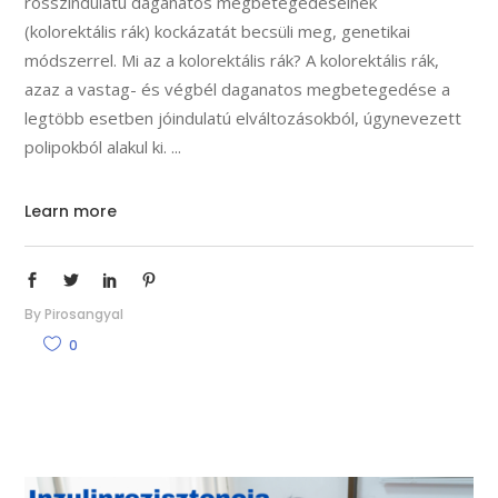
rosszindulatú daganatos megbetegedéseinek
(kolorektális rák) kockázatát becsüli meg, genetikai
módszerrel. Mi az a kolorektális rák? A kolorektális rák,
azaz a vastag- és végbél daganatos megbetegedése a
legtöbb esetben jóindulatú elváltozásokból, úgynevezett
polipokból alakul ki.
Learn more
By
Pirosangyal
0