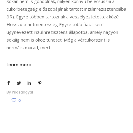
Sokan nem is gondolnák, milyen könnyű belecsúszni a
cukorbetegség előszobájának tartott inzulinrezisztenciába
(IR). Egyre többen tartoznak a veszélyeztetettek közé.
Hosszú tünetmentesség Egyre több fiatal kerül
úgynevezett inzulinrezisztens állapotba, amely nagyon
sokáig nem is okoz tünetet. Még a vércukorszint is
normális marad, mert
Learn more
By
Pirosangyal
0