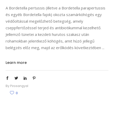
A Bordetella pertussis (illetve a Bordetella parapertussis
és egyéb Bordetella fajok) okozta szamárköhögés egy
védőoltással megelőzhető betegség, amely
cseppfertőzéssel terjed és antibiotikummal kezelhető.
Jellemző tünetei a kezdeti hurutos szakasz után
rohamokban jelentkező köhögés, amit húzó jellegű
belégzés előz meg, majd az erőlködés következtében
Learn more
By
Pirosangyal
0