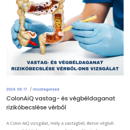
2024. 09. 17.
Uncategorized
ColonAiQ vastag- és végbéldaganat
rizikóbecslése vérből
A Colon AiQ vizsgálat, mely a vastagbél, illetve végbél