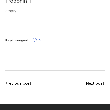
Troponin-I
empty
By
pirosangyal
0
Previous post
Next post