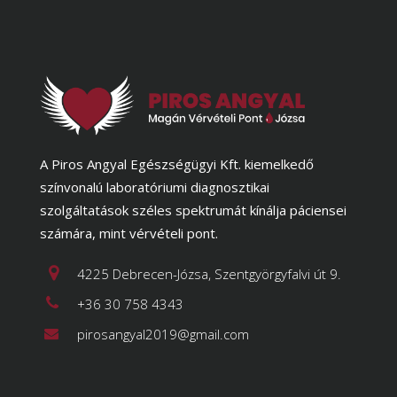
A Piros Angyal Egészségügyi Kft. kiemelkedő
színvonalú laboratóriumi diagnosztikai
szolgáltatások széles spektrumát kínálja páciensei
számára, mint vérvételi pont.
4225 Debrecen-Józsa, Szentgyörgyfalvi út 9.
+36 30 758 4343
pirosangyal2019@gmail.com