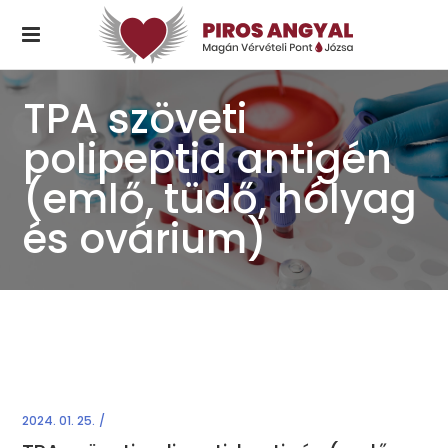
TPA szöveti
polipeptid antigén
(emlő, tüdő, hólyag
és ovárium)
2024. 01. 25.