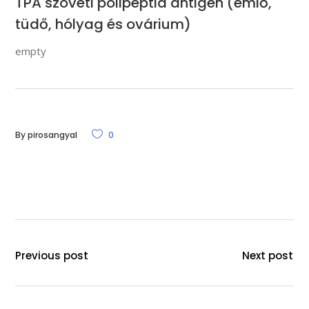
TPA szöveti polipeptid antigén (emlő,
tüdő, hólyag és ovárium)
empty
By
pirosangyal
0
Previous post
Next post