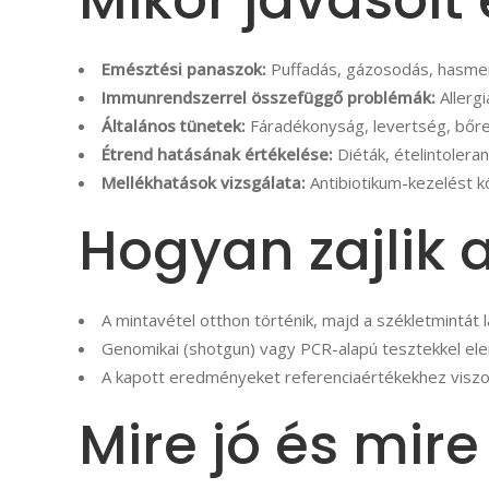
Mikor javasolt 
Emésztési panaszok:
Puffadás, gázosodás, hasmen
Immunrendszerrel összefüggő problémák:
Allergi
Általános tünetek:
Fáradékonyság, levertség, bőrel
Étrend hatásának értékelése:
Diéták, ételintolera
Mellékhatások vizsgálata:
Antibiotikum-kezelést k
Hogyan zajlik a
A mintavétel otthon történik, majd a székletmintát 
Genomikai (shotgun) vagy PCR-alapú tesztekkel ele
A kapott eredményeket referenciaértékekhez viszonyí
Mire jó és mir