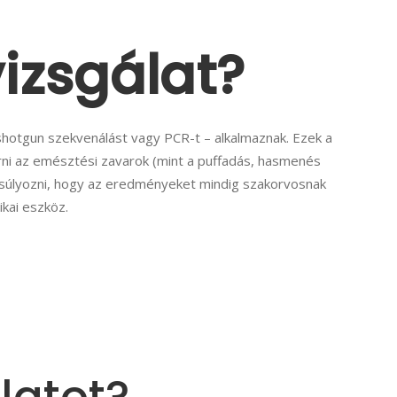
vizsgálat?
 shotgun szekvenálást vagy PCR-t – alkalmaznak. Ezek a
árni az emésztési zavarok (mint a puffadás, hasmenés
gsúlyozni, hogy az eredményeket mindig szakorvosnak
ikai eszköz.