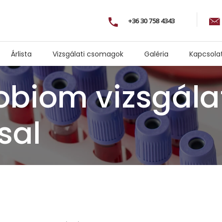
+36 30 758 4343
Árlista
Vizsgálati csomagok
Galéria
Kapcsola
robiom vizsgála
sal