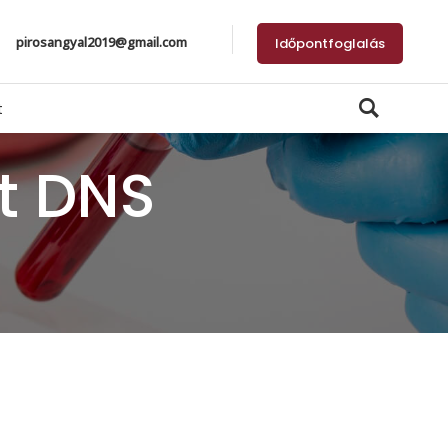
pirosangyal2019@gmail.com
Időpontfoglalás
t
t DNS