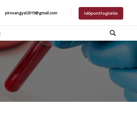
pirosangyal2019@gmail.com
Időpontfoglalás
t