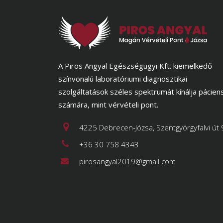
A Piros Angyal Egészségügyi Kft. kiemelkedő
színvonalú laboratóriumi diagnosztikai
szolgáltatások széles spektrumát kínálja pácien
számára, mint vérvételi pont.
4225 Debrecen-Józsa, Szentgyörgyfalvi út 
+36 30 758 4343
pirosangyal2019@gmail.com