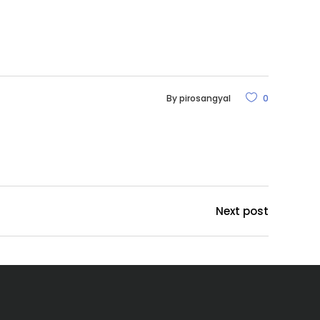
By
pirosangyal
0
Next post