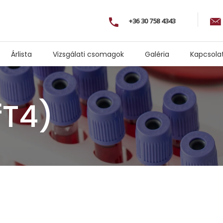
+36 30 758 4343
Árlista
Vizsgálati csomagok
Galéria
Kapcsola
fT4)