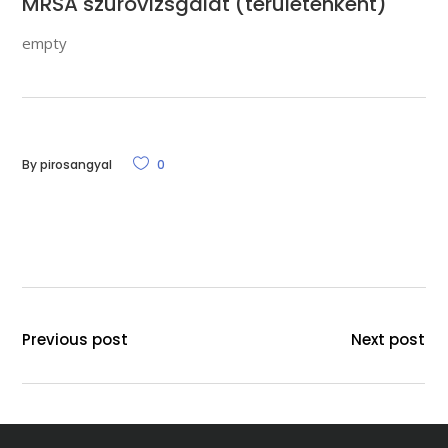
MRSA szûrõvizsgálat (területenként)
empty
By
pirosangyal
0
Previous post
Next post