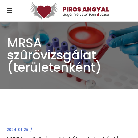
MRSA
szûrõvizsgálat
(területenként)
2024. 01. 25.