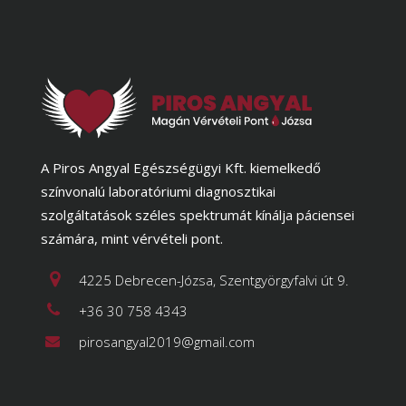
A Piros Angyal Egészségügyi Kft. kiemelkedő
színvonalú laboratóriumi diagnosztikai
szolgáltatások széles spektrumát kínálja páciensei
számára, mint vérvételi pont.
4225 Debrecen-Józsa, Szentgyörgyfalvi út 9.
+36 30 758 4343
pirosangyal2019@gmail.com