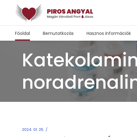
Főoldal
Bemutatkozás
Hasznos információk
Katekolamin
noradrenali
2024. 01. 25.