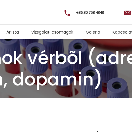
+36 30 758 4343
Árlista
Vizsgálati csomagok
Galéria
Kapcsola
ok vérbõl (adre
n, dopamin)