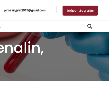
pirosangyal2019@gmail.com
Időpontfoglalás
t
nalin,