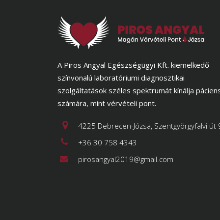
A Piros Angyal Egészségügyi Kft. kiemelkedő
színvonalú laboratóriumi diagnosztikai
szolgáltatások széles spektrumát kínálja pácien
számára, mint vérvételi pont.
4225 Debrecen-Józsa, Szentgyörgyfalvi út 
+36 30 758 4343
pirosangyal2019@gmail.com