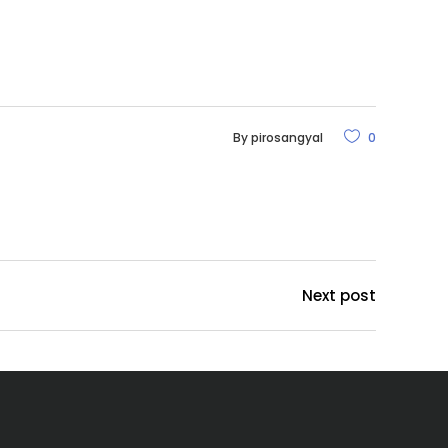
By
pirosangyal
0
Next post