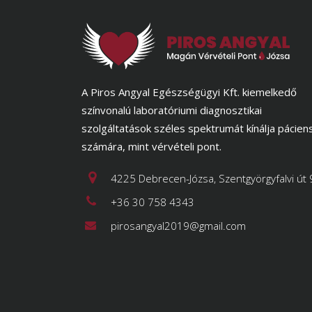
A Piros Angyal Egészségügyi Kft. kiemelkedő
színvonalú laboratóriumi diagnosztikai
szolgáltatások széles spektrumát kínálja pácien
számára, mint vérvételi pont.
4225 Debrecen-Józsa, Szentgyörgyfalvi út 
+36 30 758 4343
pirosangyal2019@gmail.com