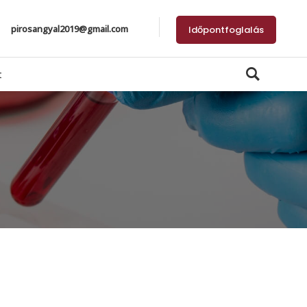
pirosangyal2019@gmail.com
Időpontfoglalás
t