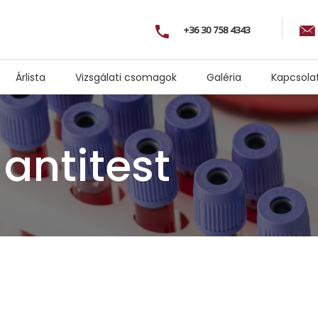
+36 30 758 4343
Árlista
Vizsgálati csomagok
Galéria
Kapcsola
 antitest