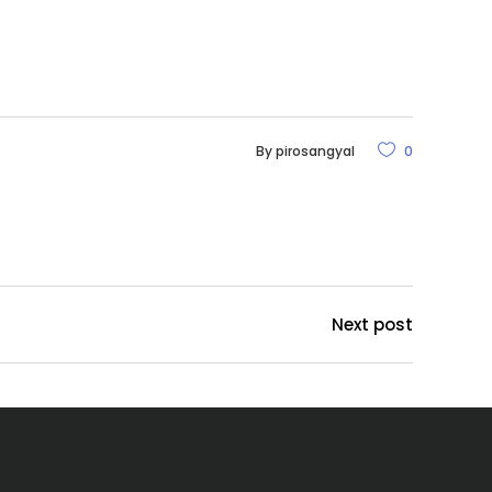
By
pirosangyal
0
Next post