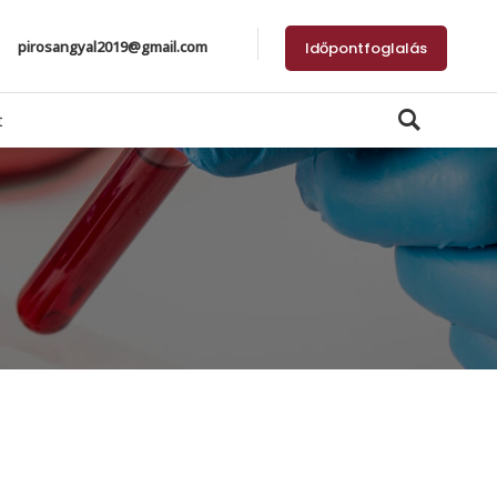
pirosangyal2019@gmail.com
Időpontfoglalás
t