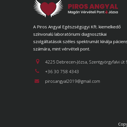
A Piros Angyal Egészségügyi Kft. kiemelkedő
színvonalú laboratóriumi diagnosztikai
szolgáltatások széles spektrumát kínálja pácien
számára, mint vérvételi pont.
4225 Debrecen-Józsa, Szentgyörgyfalvi út 
+36 30 758 4343
pirosangyal2019@gmail.com
Copy