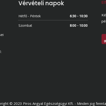
Vérvételi napok
El
Ké
Hétfő - Péntek
6:30 - 10:30
pé
Szombat
8:00 - 10:00
sei
9.
right © 2023 Piros Angyal Egészségügyi Kft. - Minden jog fennta