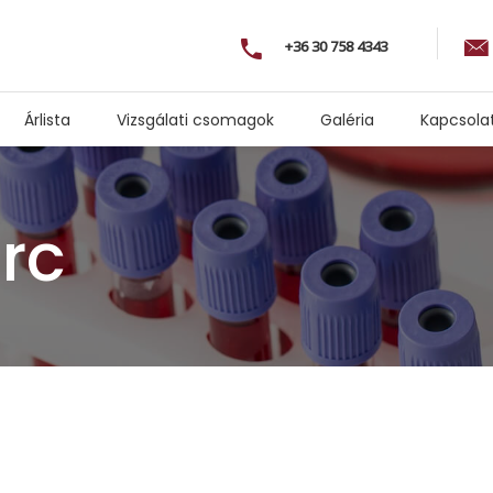
+36 30 758 4343
Árlista
Vizsgálati csomagok
Galéria
Kapcsola
erc