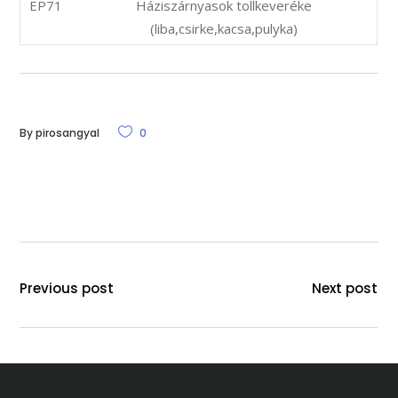
EP71
Háziszárnyasok tollkeveréke
(liba,csirke,kacsa,pulyka)
By
pirosangyal
0
Previous post
Next post