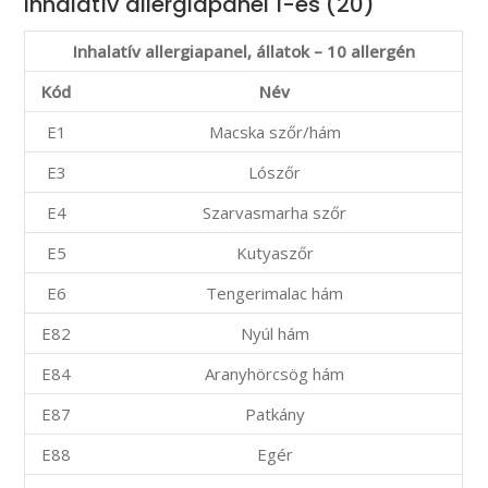
Inhalatív allergiapanel 1-es (20)
Inhalatív allergiapanel, állatok – 10 allergén
Kód
Név
E1
Macska szőr/hám
E3
Lószőr
E4
Szarvasmarha szőr
E5
Kutyaszőr
E6
Tengerimalac hám
E82
Nyúl hám
E84
Aranyhörcsög hám
E87
Patkány
E88
Egér