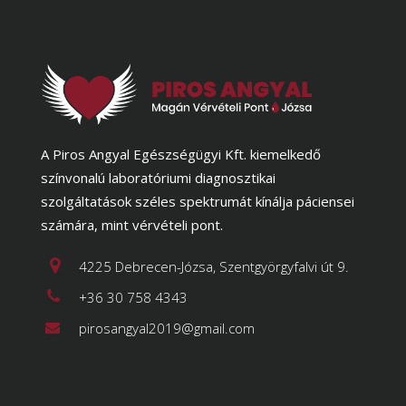
A Piros Angyal Egészségügyi Kft. kiemelkedő
színvonalú laboratóriumi diagnosztikai
szolgáltatások széles spektrumát kínálja páciensei
számára, mint vérvételi pont.
4225 Debrecen-Józsa, Szentgyörgyfalvi út 9.
+36 30 758 4343
pirosangyal2019@gmail.com