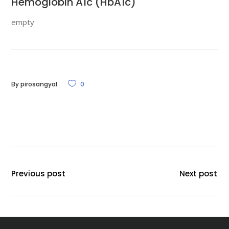
Hemoglobin A1c (HbA1c)
empty
By
pirosangyal
0
Previous post
Next post