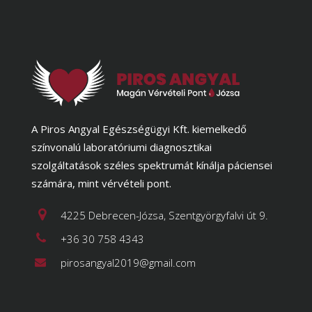
A Piros Angyal Egészségügyi Kft. kiemelkedő
színvonalú laboratóriumi diagnosztikai
szolgáltatások széles spektrumát kínálja páciensei
számára, mint vérvételi pont.
4225 Debrecen-Józsa, Szentgyörgyfalvi út 9.
+36 30 758 4343
pirosangyal2019@gmail.com