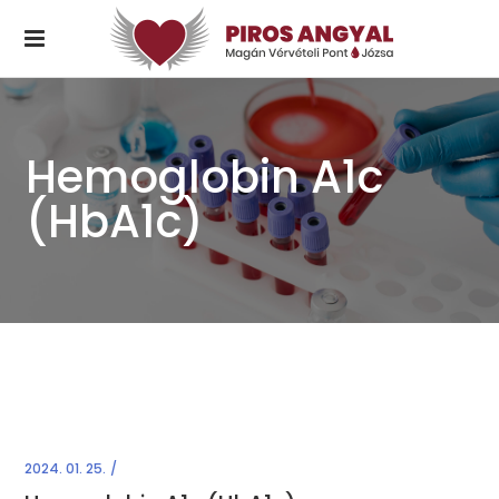
Hemoglobin A1c
(HbA1c)
2024. 01. 25.