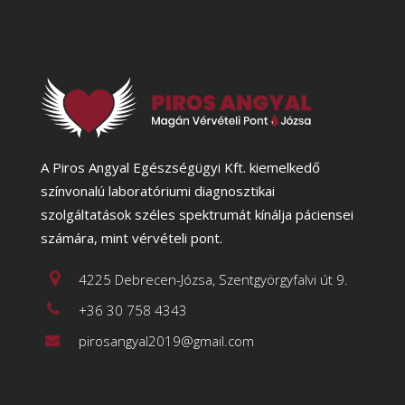
A Piros Angyal Egészségügyi Kft. kiemelkedő
színvonalú laboratóriumi diagnosztikai
szolgáltatások széles spektrumát kínálja páciensei
számára, mint vérvételi pont.
4225 Debrecen-Józsa, Szentgyörgyfalvi út 9.
+36 30 758 4343
pirosangyal2019@gmail.com