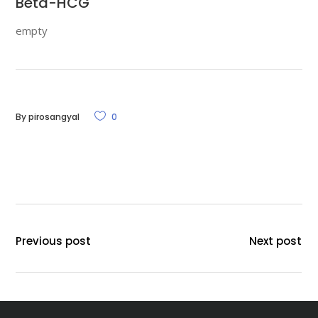
Béta-HCG
empty
By
pirosangyal
0
Previous post
Next post