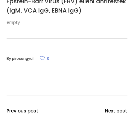
Epstein-Barr vírus (EBV) elleni antitestek
(IgM, VCA IgG, EBNA IgG)
empty
By
pirosangyal
0
Previous post
Next post