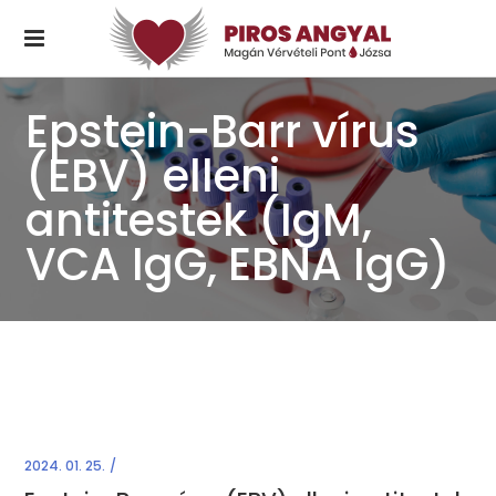
Epstein-Barr vírus
(EBV) elleni
antitestek (IgM,
VCA IgG, EBNA IgG)
2024. 01. 25.