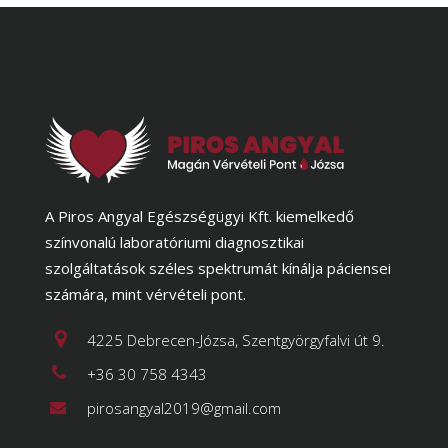
A Piros Angyal Egészségügyi Kft. kiemelkedő
színvonalú laboratóriumi diagnosztikai
szolgáltatások széles spektrumát kínálja páciensei
számára, mint vérvételi pont.
4225 Debrecen-Józsa, Szentgyörgyfalvi út 9.
+36 30 758 4343
pirosangyal2019@gmail.com