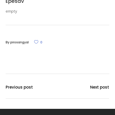
Epesav
empty
By
pirosangyal
0
Previous post
Next post