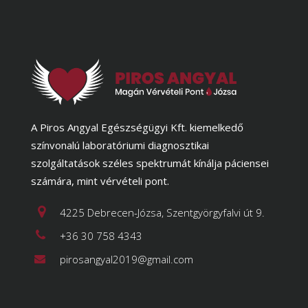
A Piros Angyal Egészségügyi Kft. kiemelkedő
színvonalú laboratóriumi diagnosztikai
szolgáltatások széles spektrumát kínálja páciensei
számára, mint vérvételi pont.
4225 Debrecen-Józsa, Szentgyörgyfalvi út 9.
+36 30 758 4343
pirosangyal2019@gmail.com