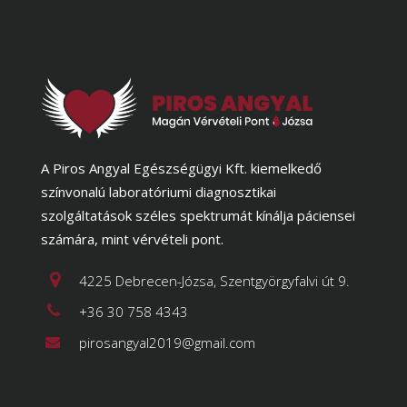
A Piros Angyal Egészségügyi Kft. kiemelkedő
színvonalú laboratóriumi diagnosztikai
szolgáltatások széles spektrumát kínálja páciensei
számára, mint vérvételi pont.
4225 Debrecen-Józsa, Szentgyörgyfalvi út 9.
+36 30 758 4343
pirosangyal2019@gmail.com