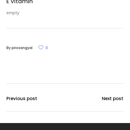
E vitamin
empty
By
pirosangyal
0
Previous post
Next post