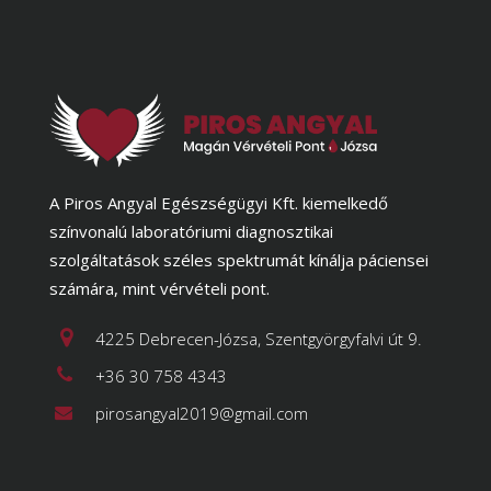
A Piros Angyal Egészségügyi Kft. kiemelkedő
színvonalú laboratóriumi diagnosztikai
szolgáltatások széles spektrumát kínálja páciensei
számára, mint vérvételi pont.
4225 Debrecen-Józsa, Szentgyörgyfalvi út 9.
+36 30 758 4343
pirosangyal2019@gmail.com