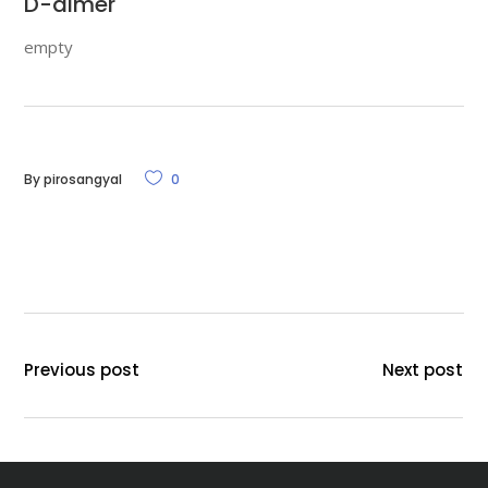
D-dimer
empty
By
pirosangyal
0
Previous post
Next post