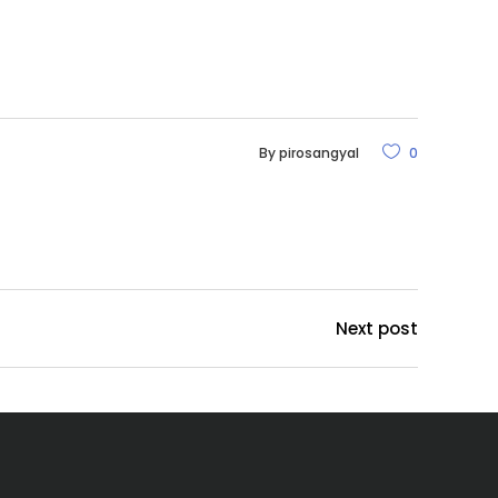
By
pirosangyal
0
Next post