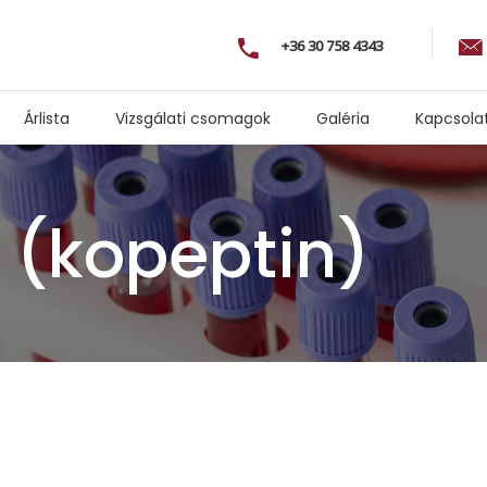
+36 30 758 4343
Árlista
Vizsgálati csomagok
Galéria
Kapcsola
(kopeptin)