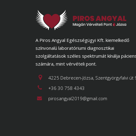
A Piros Angyal Egészségügyi Kft. kiemelkedő
színvonalú laboratóriumi diagnosztikai
szolgáltatások széles spektrumát kínálja pácien
számára, mint vérvételi pont.
4225 Debrecen-Józsa, Szentgyörgyfalvi út 
+36 30 758 4343
pirosangyal2019@gmail.com