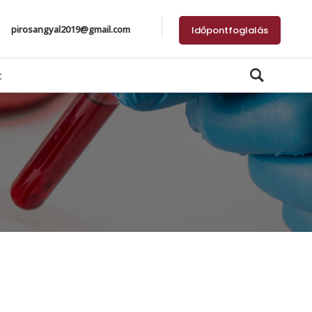
pirosangyal2019@gmail.com
Időpontfoglalás
t