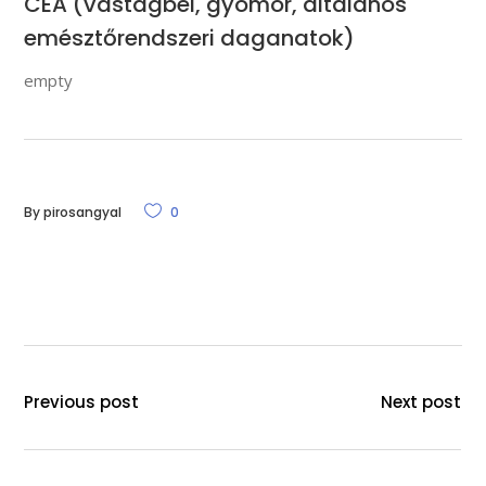
CEA (vastagbél, gyomor, általános
emésztőrendszeri daganatok)
empty
By
pirosangyal
0
Previous post
Next post