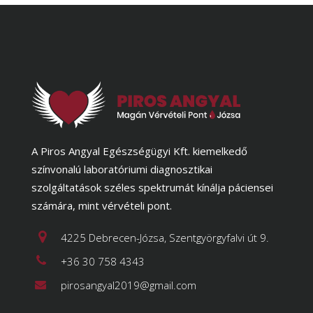
A Piros Angyal Egészségügyi Kft. kiemelkedő
színvonalú laboratóriumi diagnosztikai
szolgáltatások széles spektrumát kínálja páciensei
számára, mint vérvételi pont.
4225 Debrecen-Józsa, Szentgyörgyfalvi út 9.
+36 30 758 4343
pirosangyal2019@gmail.com