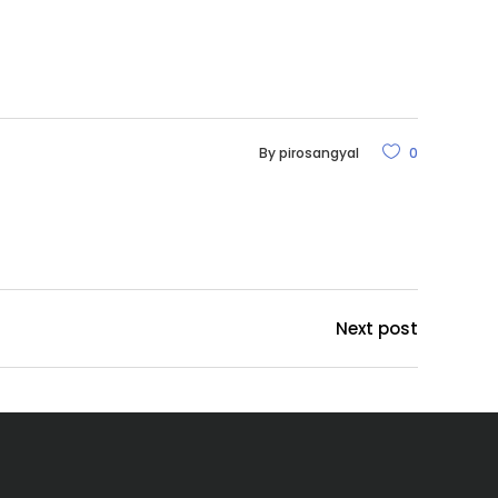
By
pirosangyal
0
Next post