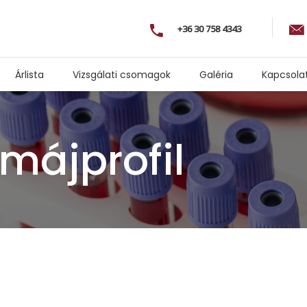
+36 30 758 4343
Árlista
Vizsgálati csomagok
Galéria
Kapcsola
ájprofil