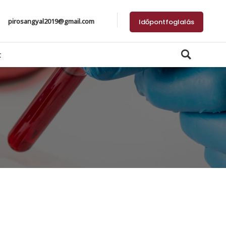
pirosangyal2019@gmail.com
Időpontfoglalás
t