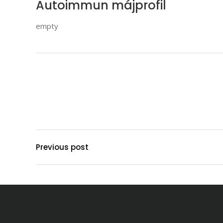
Autoimmun májprofil
empty
Previous post