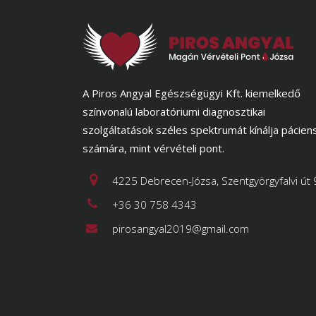
A Piros Angyal Egészségügyi Kft. kiemelkedő
színvonalú laboratóriumi diagnosztikai
szolgáltatások széles spektrumát kínálja pácien
számára, mint vérvételi pont.
4225 Debrecen-Józsa, Szentgyörgyfalvi út 
+36 30 758 4343
pirosangyal2019@gmail.com