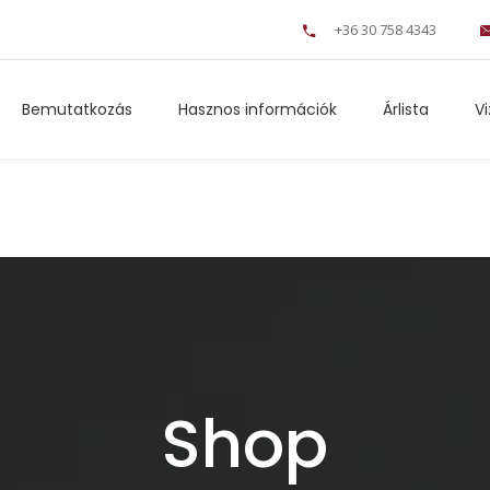
+36 30 758 4343
Bemutatkozás
Hasznos információk
Árlista
V
Shop