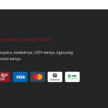
fogadott fizetési módok
szpénz, bankkártya, SZÉP-kártya, Egészség
nztári kártya