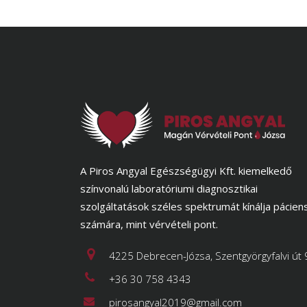
A Piros Angyal Egészségügyi Kft. kiemelkedő
színvonalú laboratóriumi diagnosztikai
szolgáltatások széles spektrumát kínálja pácien
számára, mint vérvételi pont.
4225 Debrecen-Józsa, Szentgyörgyfalvi út 
+36 30 758 4343
pirosangyal2019@gmail.com