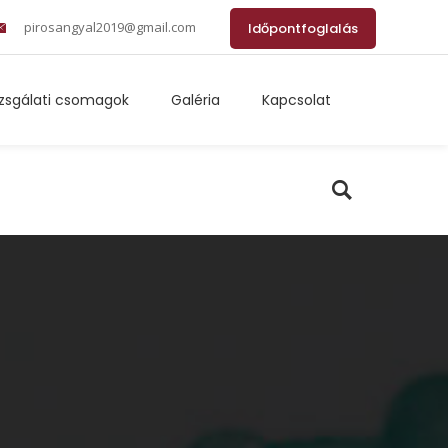
pirosangyal2019@gmail.com
Időpontfoglalás
izsgálati csomagok
Galéria
Kapcsolat