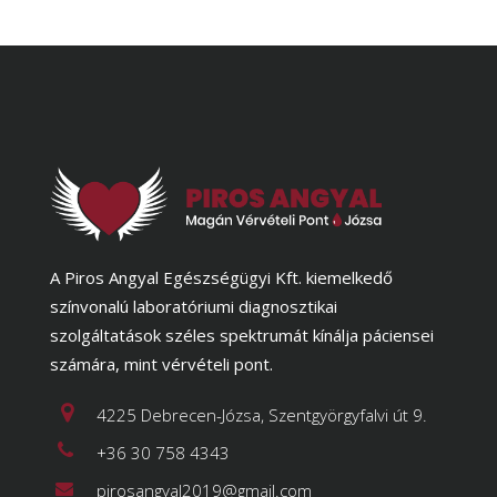
A Piros Angyal Egészségügyi Kft. kiemelkedő
színvonalú laboratóriumi diagnosztikai
szolgáltatások széles spektrumát kínálja páciensei
számára, mint vérvételi pont.
4225 Debrecen-Józsa, Szentgyörgyfalvi út 9.
+36 30 758 4343
pirosangyal2019@gmail.com