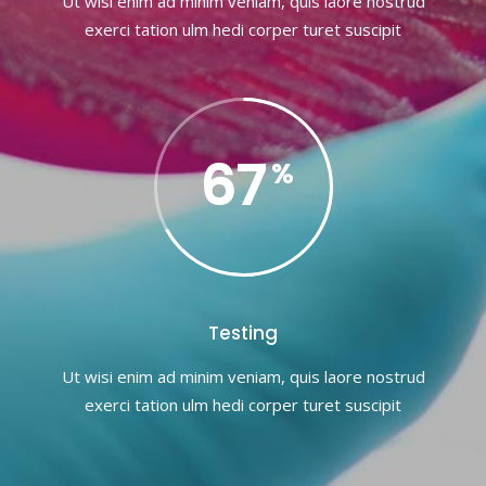
Ut wisi enim ad minim veniam, quis laore nostrud
exerci tation ulm hedi corper turet suscipit
67
Testing
Ut wisi enim ad minim veniam, quis laore nostrud
exerci tation ulm hedi corper turet suscipit