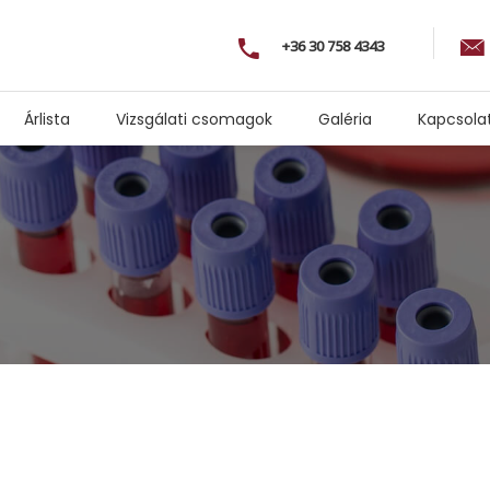
+36 30 758 4343
Árlista
Vizsgálati csomagok
Galéria
Kapcsola