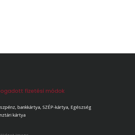
fogadott fizetési módok
szpénz, bankkártya, SZÉP-kártya, Egészség
nztári kártya