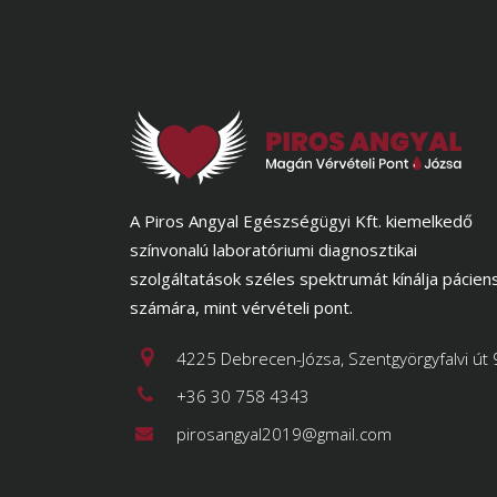
A Piros Angyal Egészségügyi Kft. kiemelkedő
színvonalú laboratóriumi diagnosztikai
szolgáltatások széles spektrumát kínálja pácien
számára, mint vérvételi pont.
4225 Debrecen-Józsa, Szentgyörgyfalvi út 
+36 30 758 4343
pirosangyal2019@gmail.com