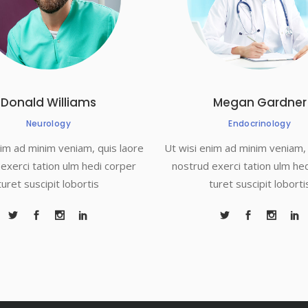
Donald Williams
Megan Gardner
Neurology
Endocrinology
nim ad minim veniam, quis laore
Ut wisi enim ad minim veniam, 
exerci tation ulm hedi corper
nostrud exerci tation ulm he
turet suscipit lobortis
turet suscipit loborti