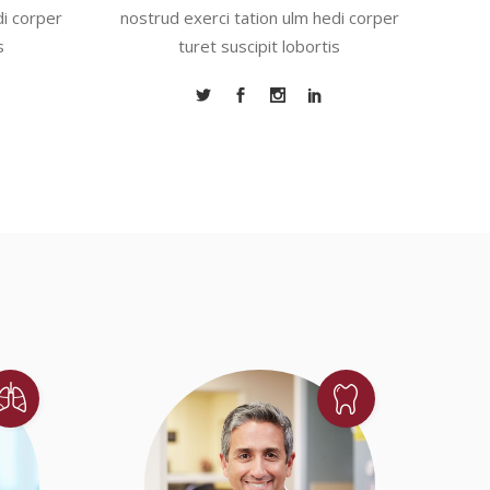
di corper
nostrud exerci tation ulm hedi corper
s
turet suscipit lobortis