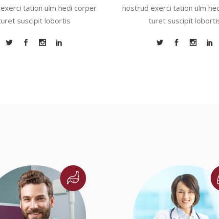
exerci tation ulm hedi corper
nostrud exerci tation ulm he
turet suscipit lobortis
turet suscipit loborti