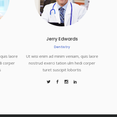
Jerry Edwards
Dentistry
quis laore
Ut wisi enim ad minim veniam, quis laore
di corper
nostrud exerci tation ulm hedi corper
s
turet suscipit lobortis