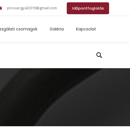
pirosangyal2019@gmail.com
Időpontfoglalás
izsgálati csomagok
Galéria
Kapcsolat