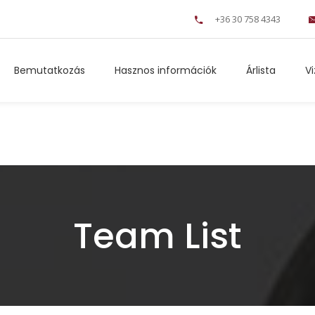
+36 30 758 4343
Bemutatkozás
Hasznos információk
Árlista
V
Team List