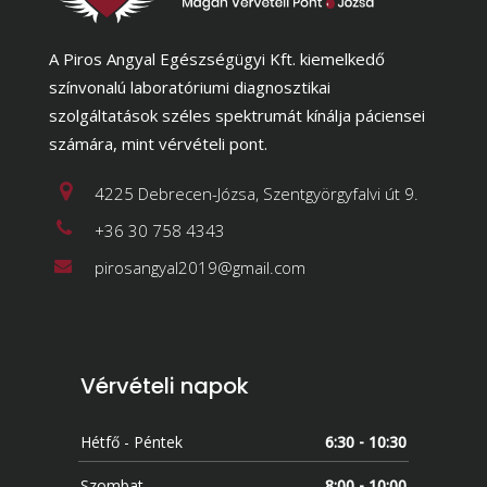
A Piros Angyal Egészségügyi Kft. kiemelkedő
színvonalú laboratóriumi diagnosztikai
szolgáltatások széles spektrumát kínálja páciensei
számára, mint vérvételi pont.
4225 Debrecen-Józsa, Szentgyörgyfalvi út 9.
+36 30 758 4343
pirosangyal2019@gmail.com
Vérvételi napok
Hétfő - Péntek
6:30 - 10:30
Szombat
8:00 - 10:00