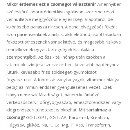
Mikor érdemes ezt a csomagot választani?
Amennyiben
széleskörű laboratóriumi kivizsgáláson szeretne részt
venni, illetve meggyőződne egészségi állapotáról, de
különösebb panasza nincsen. A panel elvégzését főként
azon pácienseinknek ajánljuk, akik életmódjukból fakadóan
fokozott stressznek vannak kitéve, és magasabb rizikóval
rendelkeznek egyes betegségek kialakulása
szempontjából. Az őszi- téli hónap után csökken a
vitaminok szintje a szervezetben, kevesebb napfényhez
jutunk, kevesebb friss zöldséget-gyümölcsöt
fogyasztunk. A fontos ásványi anyagok, vitaminok hiánya
pedig az immunrendszer gyengüléséhez vezet. Ezek
hiánya nemcsak fáradtságot, hanem különböző
vérképzőszervi, bőrgyógyászati, emésztőrendszeri vagy
idegrendszeri tüneteket is okozhat.
Mit tartalmaz a
csomag?
GOT, GPT, GGT, AP, Karbamid, Kreatinin,
Húgysav, glükóz, Na, K, Ca, Mg, P, Vas, Transzferrin,