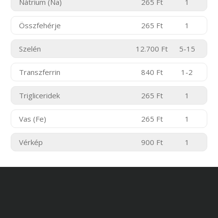
Nátrium (Na)
265 Ft
1
Összfehérje
265 Ft
1
Szelén
12.700 Ft
5-15
Transzferrin
840 Ft
1-2
Trigliceridek
265 Ft
1
Vas (Fe)
265 Ft
1
Vérkép
900 Ft
1