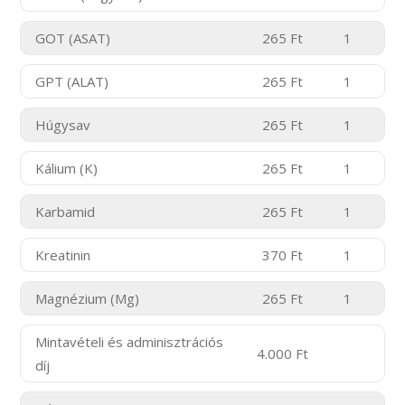
GOT (ASAT)
265 Ft
1
GPT (ALAT)
265 Ft
1
Húgysav
265 Ft
1
Kálium (K)
265 Ft
1
Karbamid
265 Ft
1
Kreatinin
370 Ft
1
Magnézium (Mg)
265 Ft
1
Mintavételi és adminisztrációs
4.000 Ft
díj