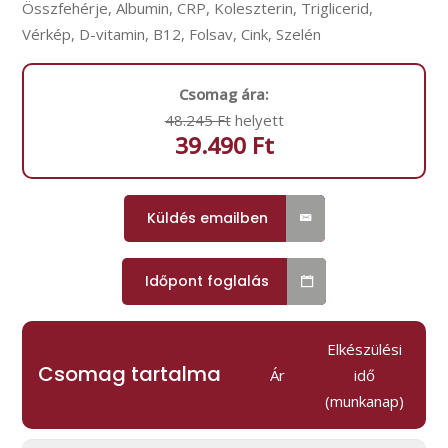
Összfehérje, Albumin, CRP, Koleszterin, Triglicerid,
Vérkép, D-vitamin, B12, Folsav, Cink, Szelén
Csomag ára:
48.245 Ft
helyett
39.490 Ft
Küldés emailben
Időpont foglalás
Elkészülési
Csomag tartalma
Ár
idő
(munkanap)