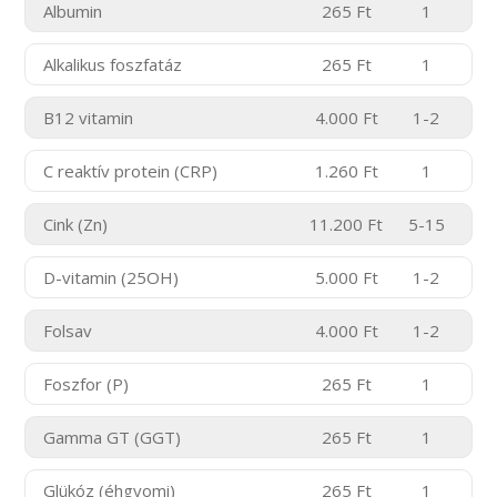
Albumin
265 Ft
1
Alkalikus foszfatáz
265 Ft
1
B12 vitamin
4.000 Ft
1-2
C reaktív protein (CRP)
1.260 Ft
1
Cink (Zn)
11.200 Ft
5-15
D-vitamin (25OH)
5.000 Ft
1-2
Folsav
4.000 Ft
1-2
Foszfor (P)
265 Ft
1
Gamma GT (GGT)
265 Ft
1
Glükóz (éhgyomi)
265 Ft
1