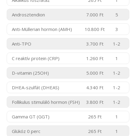
Androsztendion
7.000 Ft
5
Anti-Müllerian hormon (AMH)
10.800 Ft
3
Anti-TPO
3.700 Ft
1-2
C reaktív protein (CRP)
1.260 Ft
1
D-vitamin (25OH)
5.000 Ft
1-2
DHEA-szulfát (DHEAS)
4.340 Ft
1-2
Follikulus stimuláló hormon (FSH)
3.800 Ft
1-2
Gamma GT (GGT)
265 Ft
1
Glükóz 0 perc
265 Ft
1