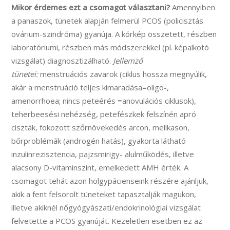
Mikor érdemes ezt a csomagot választani?
Amennyiben
a panaszok, tünetek alapján felmerül PCOS (policisztás
ovárium-szindróma) gyanúja. A kórkép összetett, részben
laboratóriumi, részben más módszerekkel (pl. képalkotó
vizsgálat) diagnosztizálható.
Jellemző
tünetei:
menstruációs zavarok (ciklus hossza megnyúlik,
akár a menstruáció teljes kimaradása=oligo-,
amenorrhoea; nincs peteérés =anovulációs ciklusok),
teherbeesési nehézség, petefészkek felszínén apró
ciszták, fokozott szőrnövekedés arcon, mellkason,
bőrproblémák (androgén hatás), gyakorta látható
inzulinrezisztencia, pajzsmirigy- alulműködés, illetve
alacsony D-vitaminszint, emelkedett AMH érték. A
csomagot tehát azon hölgypácienseink részére ajánljuk,
akik a fent felsorolt tüneteket tapasztalják magukon,
illetve akiknél nőgyógyászati/endokrinológiai vizsgálat
felvetette a PCOS gyanúját. Kezeletlen esetben ez az