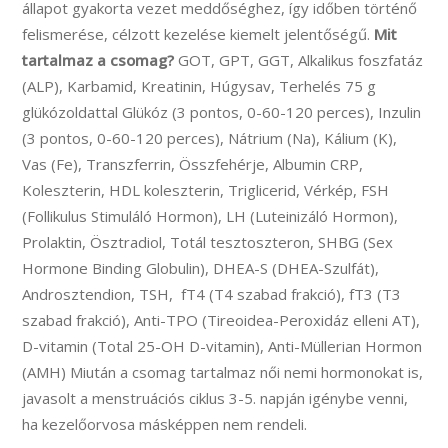
állapot gyakorta vezet meddőséghez, így időben történő
felismerése, célzott kezelése kiemelt jelentőségű.
Mit
tartalmaz a csomag?
GOT, GPT, GGT, Alkalikus foszfatáz
(ALP), Karbamid, Kreatinin, Húgysav, Terhelés 75 g
glükózoldattal Glükóz (3 pontos, 0-60-120 perces), Inzulin
(3 pontos, 0-60-120 perces), Nátrium (Na), Kálium (K),
Vas (Fe), Transzferrin, Összfehérje, Albumin CRP,
Koleszterin, HDL koleszterin, Triglicerid, Vérkép, FSH
(Follikulus Stimuláló Hormon), LH (Luteinizáló Hormon),
Prolaktin, Ösztradiol, Totál tesztoszteron, SHBG (Sex
Hormone Binding Globulin), DHEA-S (DHEA-Szulfát),
Androsztendion, TSH, fT4 (T4 szabad frakció), fT3 (T3
szabad frakció), Anti-TPO (Tireoidea-Peroxidáz elleni AT),
D-vitamin (Total 25-OH D-vitamin), Anti-Müllerian Hormon
(AMH) Miután a csomag tartalmaz női nemi hormonokat is,
javasolt a menstruációs ciklus 3-5. napján igénybe venni,
ha kezelőorvosa másképpen nem rendeli.