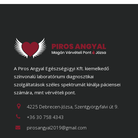
A Piros Angyal Egészségügyi Kft. kiemelkedő
színvonalú laboratóriumi diagnosztikai
szolgáltatások széles spektrumát kínálja páciensei
számára, mint vérvételi pont.
4225 Debrecen-Józsa, Szentgyörgyfalvi út 9.
+36 30 758 4343
pirosangyal2019@gmail.com