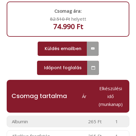
Csomag ára:
82.510 Ft
helyett
74.990 Ft
Küldés emailben
Időpont foglalás
Elkészülési
Csomag tartalma
Ár
idő
(munkanap)
Albumin
265 Ft
1
Alkalikus foszfatáz
265 Ft
1