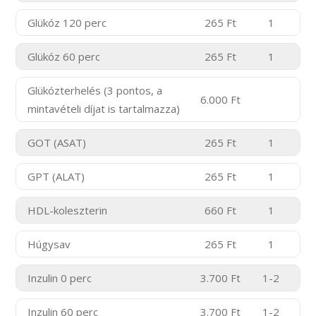
Glükóz 120 perc
265 Ft
1
Glükóz 60 perc
265 Ft
1
Glükózterhelés (3 pontos, a
6.000 Ft
mintavételi díjat is tartalmazza)
GOT (ASAT)
265 Ft
1
GPT (ALAT)
265 Ft
1
HDL-koleszterin
660 Ft
1
Húgysav
265 Ft
1
Inzulin 0 perc
3.700 Ft
1-2
Inzulin 60 perc
3.700 Ft
1-2